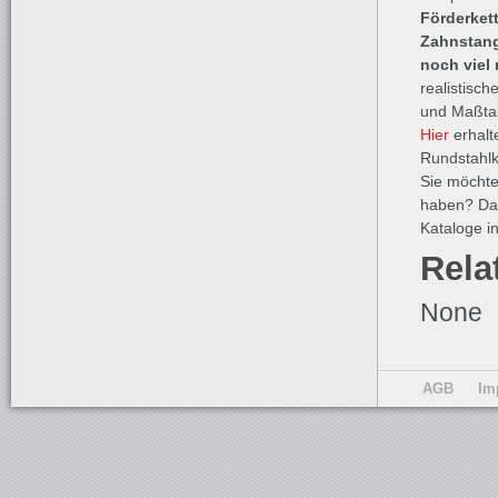
Förderkett
Zahnstang
noch viel
realistisc
und Maßtab
Hier
erhalt
Rundstahlk
Sie möchte
haben? Da
Kataloge i
Rela
None
AGB
Im