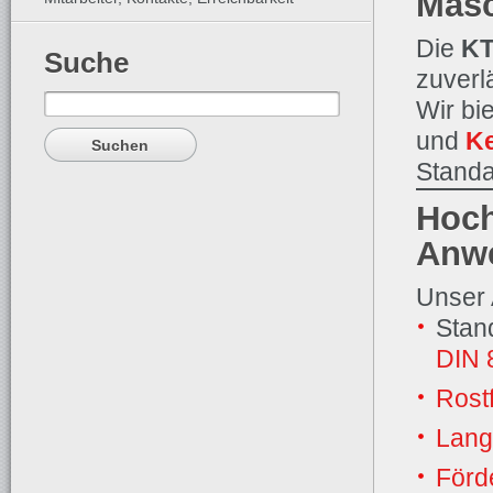
Mas
Die
KT
Suche
zuverl
Suchen
Wir bi
nach:
und
Ke
Standa
Hoch
Anw
Unser
Stan
DIN 
Rostf
Lang
Förd