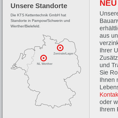
NEU
Unsere Standorte
Unser
Die KTS Kettentechnik GmbH hat
Bauan
Standorte in Pampow/Schwerin und
Werther/Bielefeld.
erhält
aus un
verzin
Ihrer 
Zentrale/Lager
Zusätzl
und Tr
NL Werther
Sie Ro
Ihnen 
Lebens
Kontak
oder w
Ihrem 