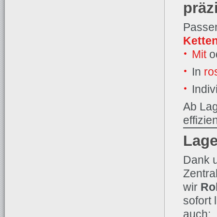
präz
Passe
Kette
Mit
o
In
ro
Indi
Ab Lag
effizie
Lage
Dank u
Zentra
wir
Ro
sofort
auch: