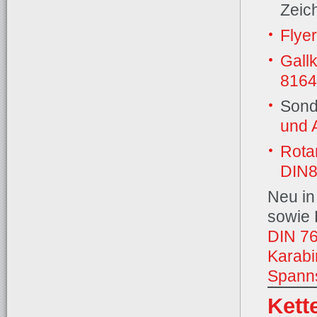
Zeic
Flye
Gall
8164
Sond
und 
Rota
DIN8
Neu in
sowie 
DIN 7
Karab
Spann
Kett