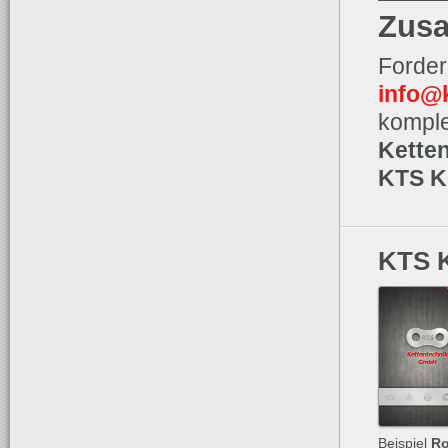
Zusa
Forder
info@
komple
Kette
KTS Ke
KTS K
Beispiel
Ro