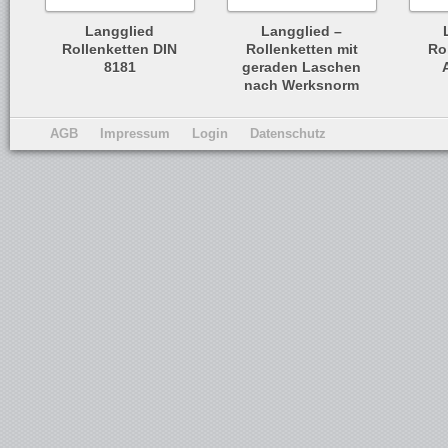
Langglied
Langglied –
Rollenketten DIN
Rollenketten mit
Ro
8181
geraden Laschen
nach Werksnorm
AGB
Impressum
Login
Datenschutz