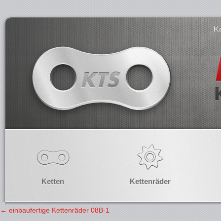
K
Ketten
Kettenräder
←
einbaufertige Kettenräder 08B-1