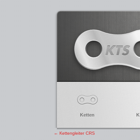
Ketten
K
←
Kettengleiter CRS