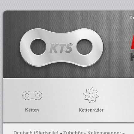
K
Ketten
Kettenräder
Deutsch (Startseite)
Zubehör
Kettenspanner
»
»
»