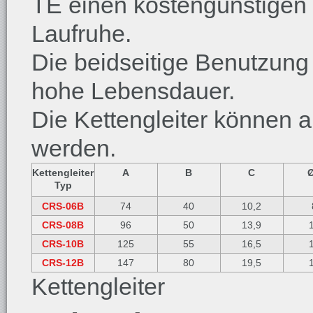
TE einen kostengünstigen 
Laufruhe.
Die beidseitige Benutzung 
hohe Lebensdauer.
Die Kettengleiter können a
werden.
Kettengleiter
A
B
C
Typ
CRS-06B
74
40
10,2
CRS-08B
96
50
13,9
CRS-10B
125
55
16,5
CRS-12B
147
80
19,5
Kettengleiter