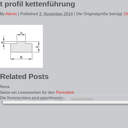
t profil kettenführung
By
Admin
|
Published
3. November 2014
| Die Originalgröße beträgt
15
Related Posts
None
Setze ein Lesezeichen für den
Permalink
.
Die Kommentare sind geschlossen.
AGB
Impressum
Login
Datenschutz