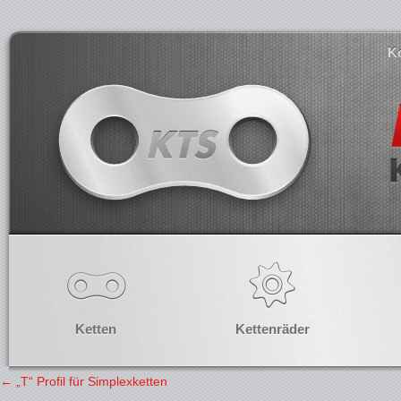
K
Ketten
Kettenräder
←
„T“ Profil für Simplexketten