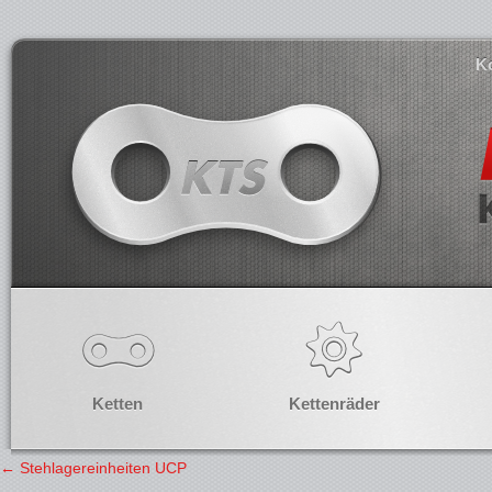
K
Ketten
Kettenräder
←
Stehlagereinheiten UCP