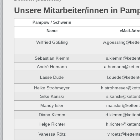
Unsere Mitarbeiter/innen in Pa
Pampow / Schwerin
Name
eMail-Adr
Wilfried Gößling
w.goessling@kette
Sebastian Klemm
s.klemm@kettent
André Homann
a.homann@ketten
Lasse Düde
l.duede@kettent
Heike Strohmeyer
h.strohmeyer@kett
Silke Kanski
s.kanski@ketten
Mandy Isler
ma.isler@ketten
Diana Klemm
d.klemm@kettent
Helge Richter
h.richter@ketten
Vanessa Rötz
v.roetz@kettent