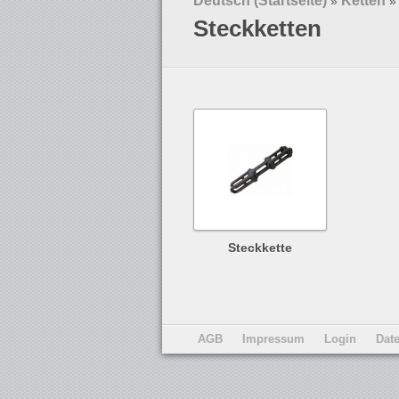
Deutsch (Startseite)
Ketten
»
»
Steckketten
Steckkette
AGB
Impressum
Login
Dat