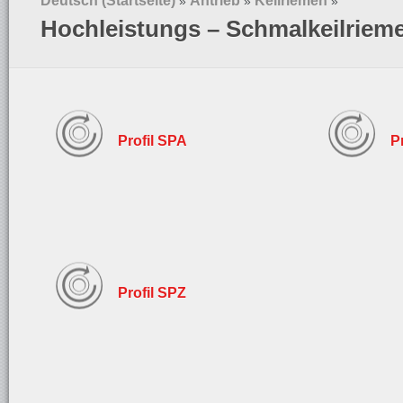
Deutsch (Startseite)
Antrieb
Keilriemen
»
»
»
Hochleistungs – Schmalkeilriem
Profil SPA
P
Profil SPZ