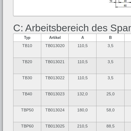
C: Arbeitsbereich des Spa
Typ
Artikel
A
B
TB10
TB013020
110,5
3,5
TB20
TB013021
110,5
3,5
TB30
TB013022
110,5
3,5
TB40
TB013023
132,0
25,0
TBP50
TB013024
180,0
58,0
TBP60
TB013025
210,5
88,5