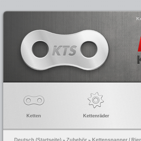
K
Ketten
Kettenräder
Deutsch (Startseite)
Zubehör
Kettenspanner / R
»
»