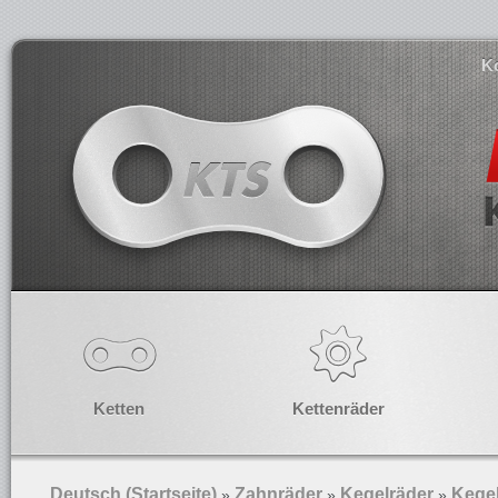
K
Ketten
Kettenräder
Deutsch (Startseite)
Zahnräder
Kegelräder
Kegel
»
»
»