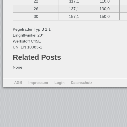
22
117,1
110,0
26
137,1
130,0
30
157,1
150,0
Kegelräder Typ B 1:1
Eingriffwinkel 20°
Werkstoff C45E
UNI EN 10083-1
Related Posts
None
AGB
Impressum
Login
Datenschutz