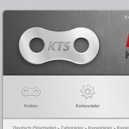
K
Ketten
Kettenräder
Deutsch (Startseite)
Zahnräder
Kegelräder
Kegel
»
»
»