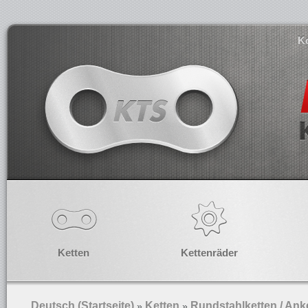
K
Ketten
Kettenräder
Deutsch (Startseite)
Ketten
Rundstahlketten / Ank
»
»