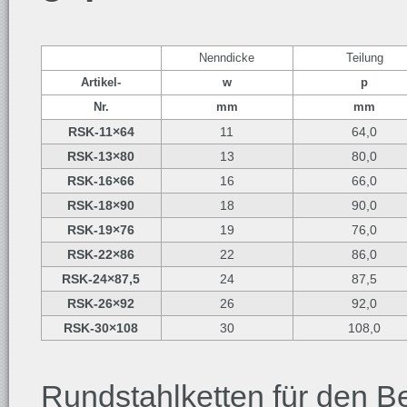
Nenndicke
Teilung
Artikel-
w
p
Nr.
mm
mm
RSK-11×64
11
64,0
RSK-13×80
13
80,0
RSK-16×66
16
66,0
RSK-18×90
18
90,0
RSK-19×76
19
76,0
RSK-22×86
22
86,0
RSK-24×87,5
24
87,5
RSK-26×92
26
92,0
RSK-30×108
30
108,0
Rundstahlketten für den B