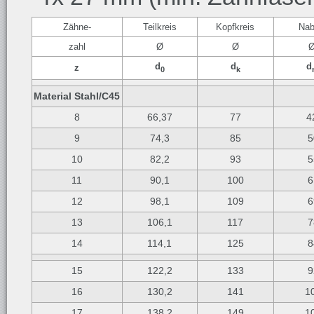
Zähne-
Teilkreis
Kopfkreis
Na
zahl
Ø
Ø
d
d
d
z
0
k
Material Stahl/C45
8
66,37
77
4
9
74,3
85
5
10
82,2
93
5
11
90,1
100
6
12
98,1
109
6
13
106,1
117
7
14
114,1
125
8
15
122,2
133
9
16
130,2
141
1
17
138,2
149
1