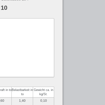
 10
aft in to
Belastbarkeit in
Gewicht ca. in
to
kg/St.
,60
1,40
0,10