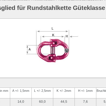
glied für Rundstahlkette Güteklasse
 in mm
A +/- 1,5mm
L +/- 2,5mm
K +/- 2mm
H +/- 1mm
Bruchkr
6
14,0
60,0
44,5
7,6
5