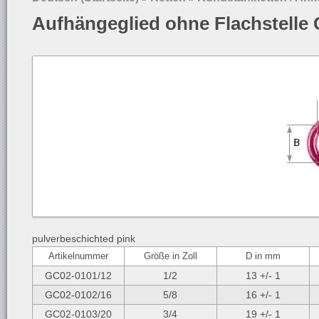
Aufhängeglied ohne Flachstelle 
pulverbeschichted pink
Artikelnummer
Größe in Zoll
D in mm
GC02-0101/12
1/2
13 +/- 1
GC02-0102/16
5/8
16 +/- 1
GC02-0103/20
3/4
19 +/- 1