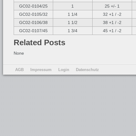
GC02-0104/25
1
25 +/- 1
GC02-0105/32
1 1/4
32 +1 / -2
GC02-0106/38
1 1/2
38 +1 / -2
GC02-0107/45
1 3/4
45 +1 / -2
Related Posts
None
AGB
Impressum
Login
Datenschutz