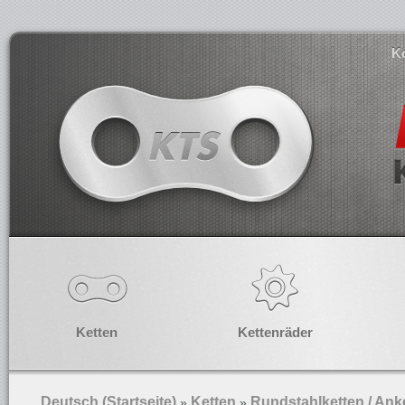
K
Ketten
Kettenräder
Deutsch (Startseite)
Ketten
Rundstahlketten / Ank
»
»