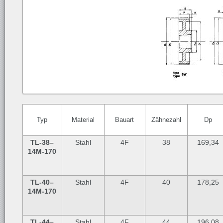
Typ
Material
Bauart
Zähnezahl
Dp
TL-38
–
Stahl
4F
38
169,34
14M-170
TL-40
–
Stahl
4F
40
178,25
14M-170
TL-44
–
Stahl
4F
44
196,08