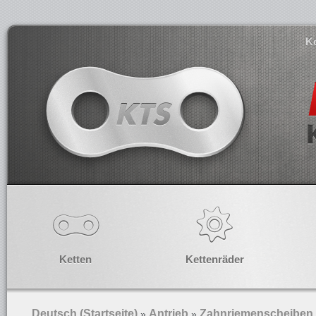
K
Ketten
Kettenräder
Deutsch (Startseite)
Antrieb
Zahnriemenscheiben
»
»