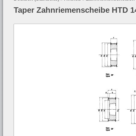
Taper Zahnriemenscheibe HTD 1