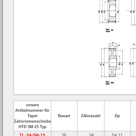
unsere
Artikelnummer für
Taper
Bauart
Zähnezahl
Dp
Zahnriemenscheibe
HTD 5M-15 Typ
TL-34-5M-15
3F
34
54,11