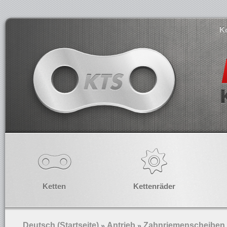
K
Ketten
Kettenräder
Deutsch (Startseite)
Antrieb
Zahnriemenscheiben
»
»