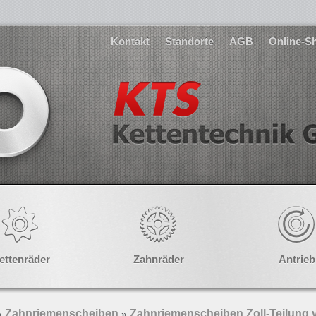
Kontakt
Standorte
AGB
Online-S
ettenräder
Zahnräder
Antrieb
Zahnriemenscheiben
Zahnriemenscheiben Zoll-Teilung 
»
»