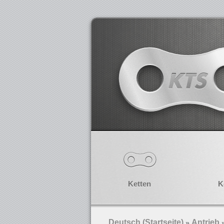
Ketten
K
Deutsch (Startseite)
Antrieb
»