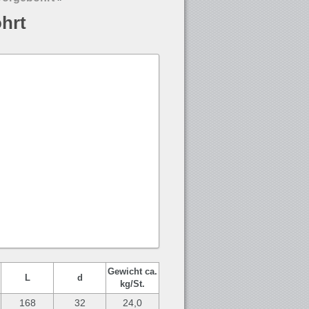
hrt
Gewicht ca.
L
d
kg/St.
168
32
24,0