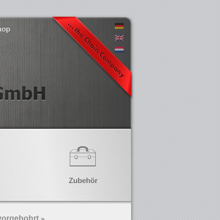
hop
Zubehör
vorgebohrt
»