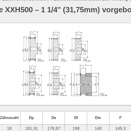
 XXH500 – 1 1/4" (31,75mm) vorgebo
Zähnezahl
Dp
De
Df
Dm
F
18
181,91
178,87
198
140
145,3