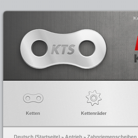
K
Ketten
Kettenräder
Deutsch (Startseite)
Antrieb
Zahnriemenscheiben
»
»