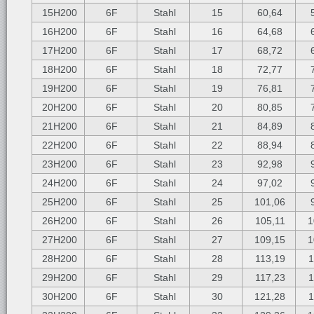
15H200
6F
Stahl
15
60,64
5
16H200
6F
Stahl
16
64,68
6
17H200
6F
Stahl
17
68,72
6
18H200
6F
Stahl
18
72,77
7
19H200
6F
Stahl
19
76,81
7
20H200
6F
Stahl
20
80,85
7
21H200
6F
Stahl
21
84,89
8
22H200
6F
Stahl
22
88,94
8
23H200
6F
Stahl
23
92,98
9
24H200
6F
Stahl
24
97,02
9
25H200
6F
Stahl
25
101,06
9
26H200
6F
Stahl
26
105,11
1
27H200
6F
Stahl
27
109,15
1
28H200
6F
Stahl
28
113,19
1
29H200
6F
Stahl
29
117,23
1
30H200
6F
Stahl
30
121,28
1