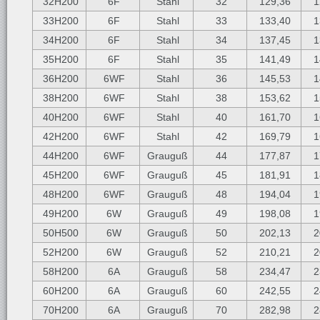
32H200
6F
Stahl
32
129,36
1
33H200
6F
Stahl
33
133,40
1
34H200
6F
Stahl
34
137,45
1
35H200
6F
Stahl
35
141,49
1
36H200
6WF
Stahl
36
145,53
1
38H200
6WF
Stahl
38
153,62
1
40H200
6WF
Stahl
40
161,70
1
42H200
6WF
Stahl
42
169,79
1
44H200
6WF
Grauguß
44
177,87
1
45H200
6WF
Grauguß
45
181,91
1
48H200
6WF
Grauguß
48
194,04
1
49H200
6W
Grauguß
49
198,08
1
50H500
6W
Grauguß
50
202,13
2
52H200
6W
Grauguß
52
210,21
2
58H200
6A
Grauguß
58
234,47
2
60H200
6A
Grauguß
60
242,55
2
70H200
6A
Grauguß
70
282,98
2