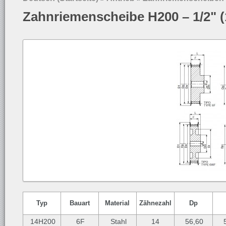
Zahnriemenscheibe H200 – 1/2" 
Typ
Bauart
Material
Zähnezahl
Dp
14H200
6F
Stahl
14
56,60
5