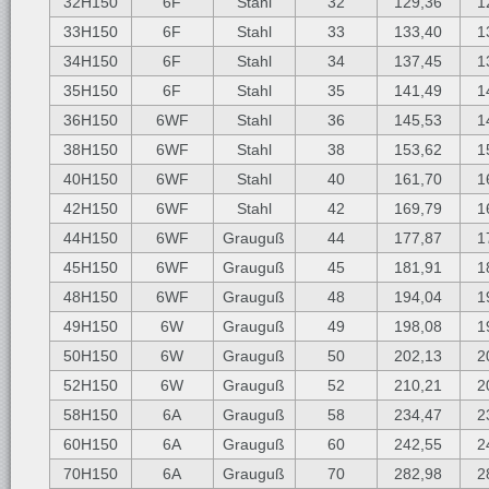
32H150
6F
Stahl
32
129,36
1
33H150
6F
Stahl
33
133,40
1
34H150
6F
Stahl
34
137,45
1
35H150
6F
Stahl
35
141,49
1
36H150
6WF
Stahl
36
145,53
1
38H150
6WF
Stahl
38
153,62
1
40H150
6WF
Stahl
40
161,70
1
42H150
6WF
Stahl
42
169,79
1
44H150
6WF
Grauguß
44
177,87
1
45H150
6WF
Grauguß
45
181,91
1
48H150
6WF
Grauguß
48
194,04
1
49H150
6W
Grauguß
49
198,08
1
50H150
6W
Grauguß
50
202,13
2
52H150
6W
Grauguß
52
210,21
2
58H150
6A
Grauguß
58
234,47
2
60H150
6A
Grauguß
60
242,55
2
70H150
6A
Grauguß
70
282,98
2