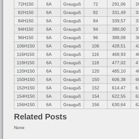
72H150
6A
Grauguß
72
291,06
2
82H150
6A
Grauguß
82
331,49
3
84H150
6A
Grauguß
84
339,57
3
94H150
6A
Grauguß
94
380,00
3
96H150
6A
Grauguß
96
388,08
3
106H150
6A
Grauguß
106
428,51
4
116H150
6A
Grauguß
116
468,93
4
118H150
6A
Grauguß
118
477,02
4
120H150
6A
Grauguß
120
485,10
4
150H150
6A
Grauguß
150
606,38
6
152H150
6A
Grauguß
152
614,47
6
154H150
6A
Grauguß
154
622,55
6
156H150
6A
Grauguß
156
630,64
6
Related Posts
None