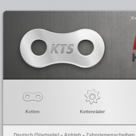
K
Ketten
Kettenräder
Deutsch (Startseite)
Antrieb
Zahnriemenscheiben
»
»