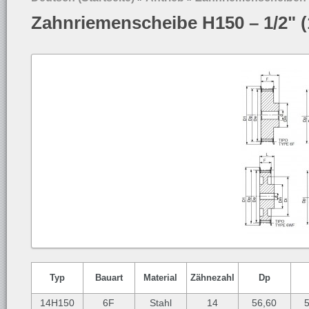
Zahnriemenscheibe H150 – 1/2" 
Typ
Bauart
Material
Zähnezahl
Dp
14H150
6F
Stahl
14
56,60