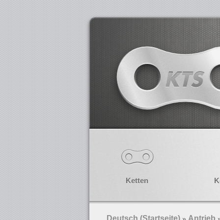
Ketten
K
Deutsch (Startseite)
Antrieb
»