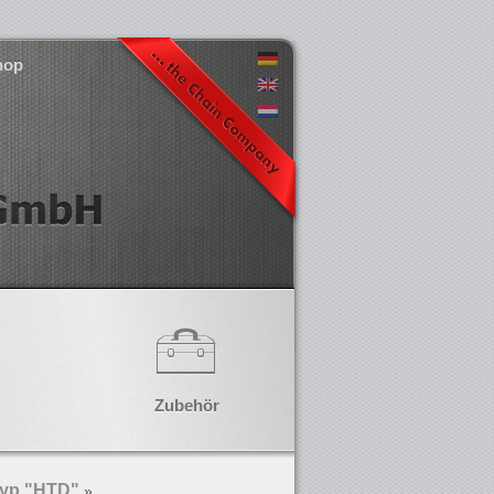
hop
Zubehör
Typ "HTD"
»