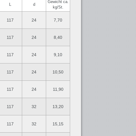
Gewicht ca.
L
d
kg/St.
117
24
7,70
117
24
8,40
117
24
9,10
117
24
10,50
117
24
11,90
117
32
13,20
117
32
15,15