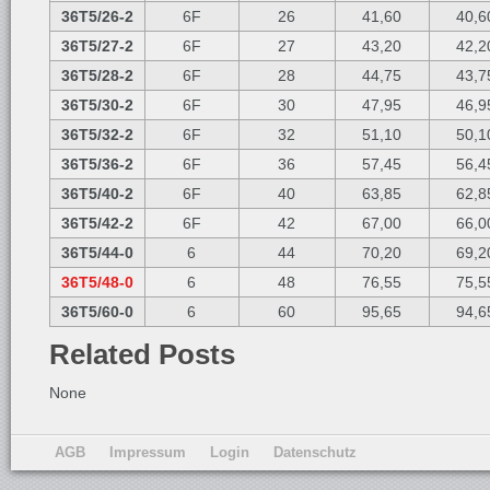
36T5/26-2
6F
26
41,60
40,6
36T5/27-2
6F
27
43,20
42,2
36T5/28-2
6F
28
44,75
43,7
36T5/30-2
6F
30
47,95
46,9
36T5/32-2
6F
32
51,10
50,1
36T5/36-2
6F
36
57,45
56,4
36T5/40-2
6F
40
63,85
62,8
36T5/42-2
6F
42
67,00
66,0
36T5/44-0
6
44
70,20
69,2
36T5/48-0
6
48
76,55
75,5
36T5/60-0
6
60
95,65
94,6
Related Posts
None
AGB
Impressum
Login
Datenschutz