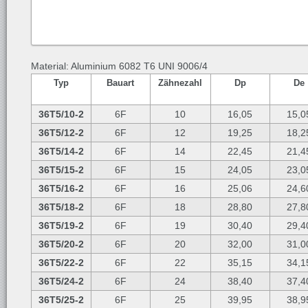
Material: Aluminium 6082 T6 UNI 9006/4
Typ
Bauart
Zähnezahl
Dp
De
36T5/10-2
6F
10
16,05
15,0
36T5/12-2
6F
12
19,25
18,2
36T5/14-2
6F
14
22,45
21,4
36T5/15-2
6F
15
24,05
23,0
36T5/16-2
6F
16
25,06
24,6
36T5/18-2
6F
18
28,80
27,8
36T5/19-2
6F
19
30,40
29,4
36T5/20-2
6F
20
32,00
31,0
36T5/22-2
6F
22
35,15
34,1
36T5/24-2
6F
24
38,40
37,4
36T5/25-2
6F
25
39,95
38,9