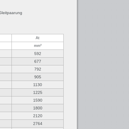
Gleitpaarung
At
mm²
592
677
792
905
1130
1225
1590
1800
2120
2764