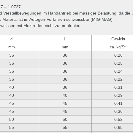
37 – 1.0737
 Verstellbewegungen im Handantrieb bei mässiger Belastung, da die 
as Material ist im Autogen-Verfahren schweissbar (MIG-MAG).
hweissen mit Elektroden nicht zu empfehlen.
d
L
Gewicht
mm
mm
ca. kg/St.
36
36
0,26
36
36
0,25
36
36
0,24
36
36
0,22
40
36
0,31
40
40
0,29
45
45
0,41
45
45
0,36
50
50
0,52
55
55
0,65