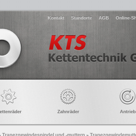
Kontakt
Standorte
AGB
Online-S
ettenräder
Zahnräder
Antrieb
Trapezgewindespindel und -muttern
Trapezgewindemutte
»
»