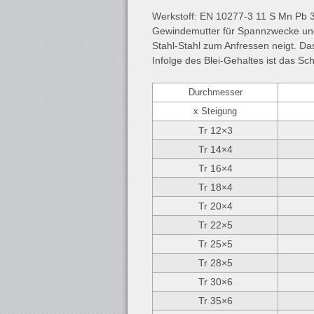
Werkstoff: EN 10277-3 11 S Mn Pb 
Gewindemutter für Spannzwecke und
Stahl-Stahl zum Anfressen neigt. D
Infolge des Blei-Gehaltes ist das Sc
Durchmesser
x Steigung
Tr 12×3
Tr 14×4
Tr 16×4
Tr 18×4
Tr 20×4
Tr 22×5
Tr 25×5
Tr 28×5
Tr 30×6
Tr 35×6