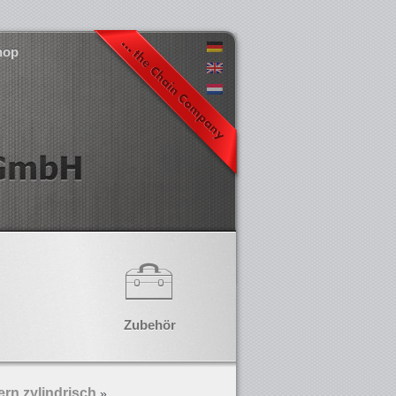
hop
Zubehör
rn zylindrisch
»