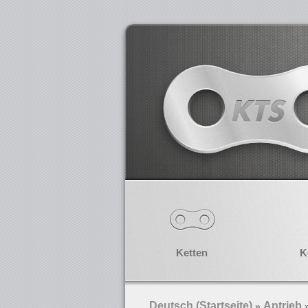
Ketten
K
Deutsch (Startseite)
Antrieb
»