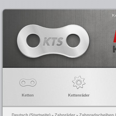
K
Ketten
Kettenräder
Deutsch (Startseite)
Zahnräder
Zahnradscheiben 
»
»