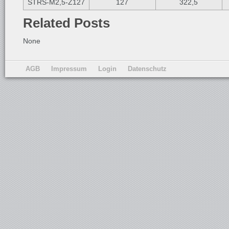
STRS-M2,5-Z127
127
322,5
Related Posts
None
AGB
Impressum
Login
Datenschutz