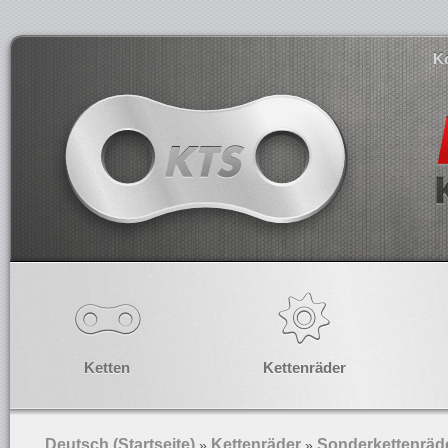
K
Ketten
Kettenräder
Deutsch (Startseite)
Kettenräder
Sonderkettenräd
»
»