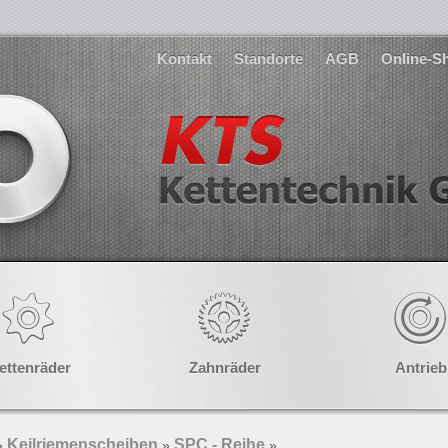
Kontakt
Standorte
AGB
Online-S
ettenräder
Zahnräder
Antrieb
Keilriemenscheiben
SPC - Reihe
»
»
»