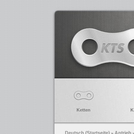
Ketten
K
Deutsch (Startseite)
Antrieb
»