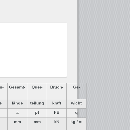
n-
Gesamt-
Quer-
Bruch-
Ge-
e
länge
teilung
kraft
wicht
a
pt
FB
q
mm
mm
kN
kg
/ m