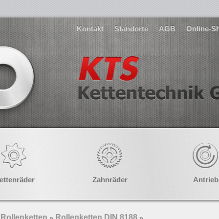
Kontakt
Standorte
AGB
Online-S
ettenräder
Zahnräder
Antrieb
Rollenketten
Rollenketten DIN 8188
»
»
»