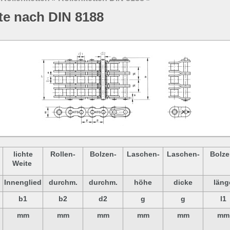
te nach DIN 8188
lichte
Rollen-
Bolzen-
Laschen-
Laschen-
Bolze
Weite
Innenglied
durchm.
durchm.
höhe
dicke
läng
b1
b2
d2
g
g
l1
mm
mm
mm
mm
mm
mm