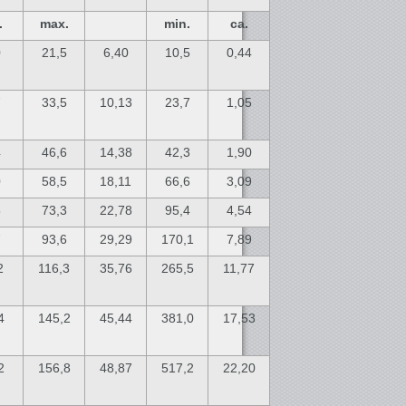
.
max.
min.
ca.
0
21,5
6,40
10,5
0,44
7
33,5
10,13
23,7
1,05
4
46,6
14,38
42,3
1,90
0
58,5
18,11
66,6
3,09
5
73,3
22,78
95,4
4,54
7
93,6
29,29
170,1
7,89
2
116,3
35,76
265,5
11,77
4
145,2
45,44
381,0
17,53
2
156,8
48,87
517,2
22,20