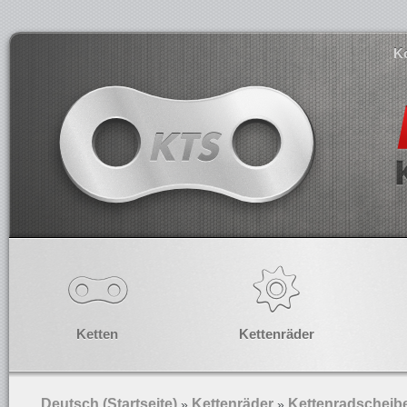
K
Ketten
Kettenräder
Deutsch (Startseite)
Kettenräder
Kettenradscheib
»
»