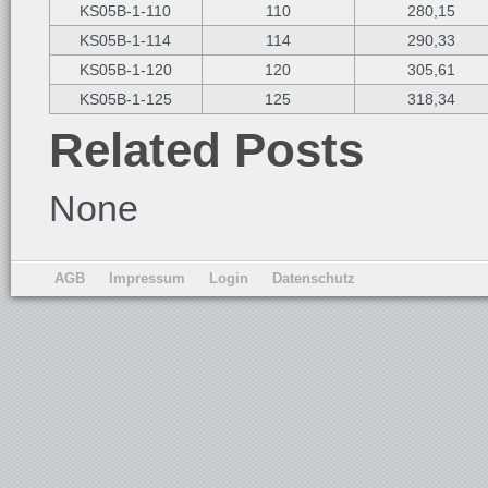
KS05B-1-110
110
280,15
KS05B-1-114
114
290,33
KS05B-1-120
120
305,61
KS05B-1-125
125
318,34
Related Posts
None
AGB
Impressum
Login
Datenschutz