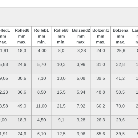
lle
d1
Rolle
d8
Rolle
b1
Rolle
b8
Bolzen
d2
Bolzen
l1
Bolzen
a
La
mm
mm
mm
mm
mm
mm
mm
max.
max.
min.
min.
max.
max.
max.
m
1,91
18,3
4,00
8,0
3,28
24,0
25,6
5,88
24,6
5,70
10,3
3,96
31,0
32,8
1
9,05
30,6
7,10
13,0
5,08
39,5
41,2
1
2,23
36,6
8,50
15,5
5,94
48,8
50,5
1
8,58
49,0
11,00
21,5
7,92
66,2
70,0
2
9,00
18,3
4,50
9,1
3,28
26,3
29,6
1,91
24,6
6,10
12,5
3,96
35,6
39,5