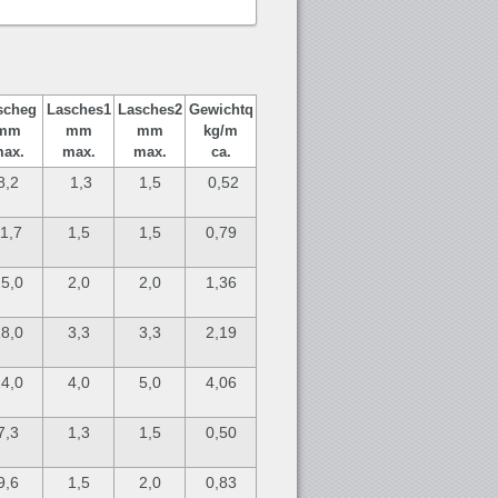
sche
g
Lasche
s1
Lasche
s2
Gewicht
q
mm
mm
mm
kg/m
ax.
max.
max.
ca.
8,2
1,3
1,5
0,52
1,7
1,5
1,5
0,79
5,0
2,0
2,0
1,36
8,0
3,3
3,3
2,19
4,0
4,0
5,0
4,06
7,3
1,3
1,5
0,50
9,6
1,5
2,0
0,83