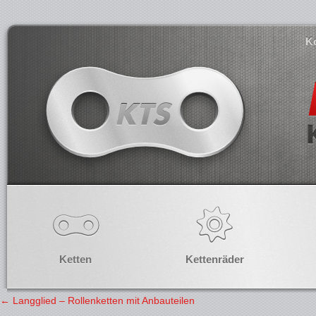
K
Ketten
Kettenräder
←
Langglied – Rollenketten mit Anbauteilen