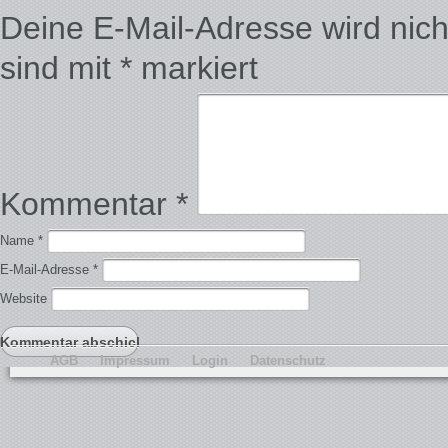
Deine E-Mail-Adresse wird nicht 
sind mit
*
markiert
Kommentar
*
Name
*
E-Mail-Adresse
*
Website
AGB
Impressum
Login
Datenschutz